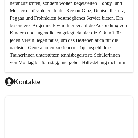
heranzuzüchten, sondern wollen begeisterten Hobby- und 
Meisterschaftsspielern in der Region Graz, Deutschfeistritz, 
Peggau und Frohnleiten bestmögliches Service bieten. Ein 
besonderes Augenmerk wird hierbei auf die Ausbildung von 
Kindern und Jugendlichen gelegt, da hier die Zukunft für 
jeden Verein liegen muss, um das Bestehen auch für die 
nächsten Generationen zu sichern. Top ausgebildete 
TrainerInnen unterstützen tennisbegeisterte SchülerInnen 
von Montag bis Samstag, und geben Hilfestellung nicht nur 
in technischer, sondern auch in taktischer Hinsicht. 
Kontakte
Da das taktische Element im Tennis von sehr vielen 
Trainern ein wenig vernachlässigt wird, haben wir es uns 
zur Aufgabe gemacht, genau hier neue Wege zu gehen und 
den Schwerpunkt auf das spielerische Element zu setzen.