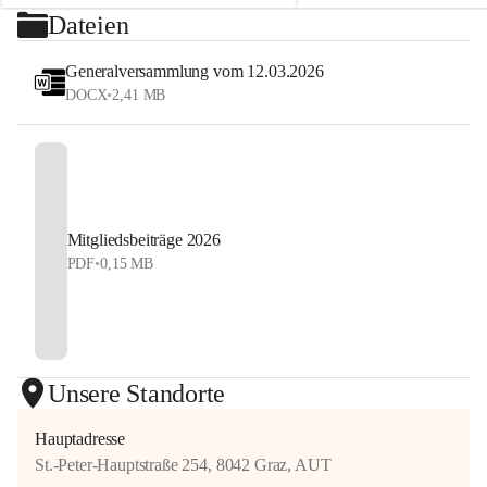
⏰ Nennschluss: 27. Juli 2026, 23:59 Uhr
Dateien
#StyrianGrandSlam #dobten
Jetzt anmelden und Tennis, Kulinarik und 
#allyouneedisballs
Generalversammlung vom 12.03.2026
Sommerstimmung erleben!
DOCX
•
2,41 MB
#allyouneedisballs #dobten
Mitgliedsbeiträge 2026
PDF
•
0,15 MB
Unsere Standorte
Hauptadresse
St.-Peter-Hauptstraße 254, 8042 Graz, AUT