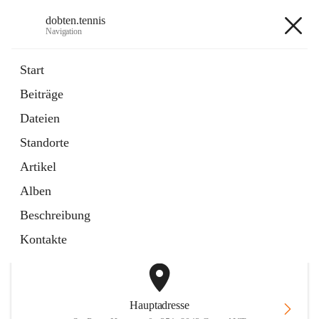
dobten.tennis
Navigation
dobten.tennis
Start
Beiträge
öffnet
StyrianGrandSlam DobTen Anmeldung
Dateien
in
Externe Webseite
neuem
Standorte
Tab
öffnet
Online-Reservierung
in
Externe Webseite
Artikel
neuem
Tab
Alben
+2
Beschreibung
Kontakte
Hauptadresse