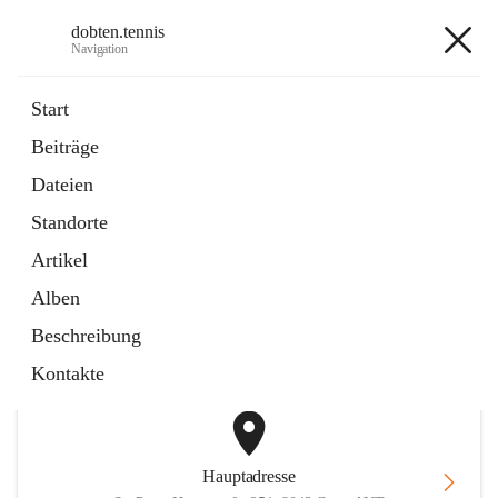
dobten.tennis
Navigation
dobten.tennis
Start
Beiträge
öffnet
StyrianGrandSlam DobTen Anmeldung
Dateien
in
Externe Webseite
neuem
Standorte
Tab
öffnet
Online-Reservierung
in
Externe Webseite
Artikel
neuem
Tab
Alben
+2
Beschreibung
Kontakte
Hauptadresse