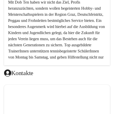
Mit 
Dob Ten
 haben wir nicht das Ziel, Profis 
heranzuzüchten, sondern wollen begeisterten Hobby- und 
Meisterschaftsspielern in der Region Graz, Deutschfeistritz, 
Peggau und Frohnleiten bestmögliches Service bieten. Ein 
besonderes Augenmerk wird hierbei auf die Ausbildung von 
Kindern und Jugendlichen gelegt, da hier die Zukunft für 
jeden Verein liegen muss, um das Bestehen auch für die 
nächsten Generationen zu sichern. Top ausgebildete 
TrainerInnen unterstützen tennisbegeisterte SchülerInnen 
von Montag bis Samstag, und geben Hilfestellung nicht nur 
in technischer, sondern auch in taktischer Hinsicht. 
Kontakte
Da das taktische Element im Tennis von sehr vielen 
Trainern ein wenig vernachlässigt wird, haben wir es uns 
zur Aufgabe gemacht, genau hier neue Wege zu gehen und 
den Schwerpunkt auf das spielerische Element zu setzen.