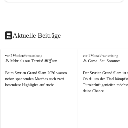
Aktuelle Beiträge
d
d
vor 2 Wochen
vor 1 Monat
Veranstaltung
Veranstaltung
o
o
🎾 Mehr als nur Tennis! 🍔🍸🐟
🎾 Game. Set. Sommer.
b
b
t
t
Beim Styrian Grand Slam 2026 warten 
Der Styrian Grand Slam ist 
e
e
neben spannenden Matches auch zwei 
Ob du um den Titel kämpfst 
n
n
besondere Highlights auf euch:
Turnierluft genießen möchtest
.
.
deine Chance.
t
t
e
e
🐟 1. August: Schwertfischessen von Da 
n
n
Rocco
📅 30. Juli – 9. August
n
n
🍹 6. August: Playersparty mit Cocktails 
⏰ Anmeldung bis 26.07.202
i
i
& Burgern
s
s
👉 Schnapp dir deinen Startp
📅 Turnierzeitraum: 30. Juli bis 9. August 
markiere deine Tennis-Budd