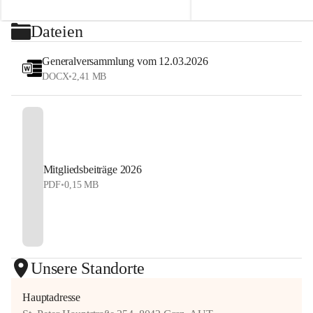
2026
sehen uns auf dem Platz! 💙
⏰ Nennschluss: 27. Juli 2026, 23:59 Uhr
Dateien
#StyrianGrandSlam #dobten
Jetzt anmelden und Tennis, Kulinarik und 
#allyouneedisballs
Generalversammlung vom 12.03.2026
Sommerstimmung erleben!
DOCX
•
2,41 MB
#allyouneedisballs #dobten
Mitgliedsbeiträge 2026
PDF
•
0,15 MB
Unsere Standorte
Hauptadresse