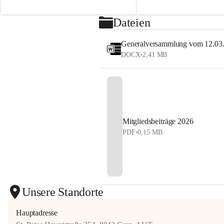
2026
sehen uns auf dem Platz! 💙
⏰ Nennschluss: 27. Juli 2026, 23:59 Uhr
Dateien
#StyrianGrandSlam #dobten
Jetzt anmelden und Tennis, Kulinarik und 
#allyouneedisballs
Generalversammlung vom 12.03
Sommerstimmung erleben!
DOCX
•
2,41 MB
#allyouneedisballs #dobten
Mitgliedsbeiträge 2026
PDF
•
0,15 MB
Unsere Standorte
Hauptadresse