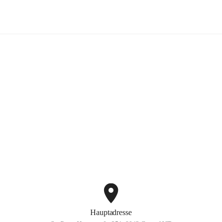
dobten.tennis
ng
+2
Hauptadresse