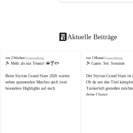
Aktuelle Beiträge
d
d
vor 2 Wochen
vor 1 Monat
Veranstaltung
Veranstaltung
o
o
🎾 Mehr als nur Tennis! 🍔🍸🐟
🎾 Game. Set. Sommer.
b
b
t
t
Beim Styrian Grand Slam 2026 warten 
Der Styrian Grand Slam ist 
e
e
neben spannenden Matches auch zwei 
Ob du um den Titel kämpfst 
n
n
besondere Highlights auf euch:
Turnierluft genießen möchtest
.
.
deine Chance.
t
t
e
e
🐟 1. August: Schwertfischessen von Da 
n
n
Rocco
📅 30. Juli – 9. August
n
n
🍹 6. August: Playersparty mit Cocktails 
⏰ Anmeldung bis 26.07.202
i
i
& Burgern
s
s
👉 Schnapp dir deinen Startp
📅 Turnierzeitraum: 30. Juli bis 9. August 
markiere deine Tennis-Budd