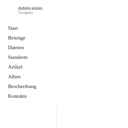
dobten.tennis
Navigation
Start
Beiträge
öffnet
StyrianGrandSlam DobTen Anmeldu
Dateien
in
Externe Webseite
neuem
Standorte
Tab
öffnet
Online-Reservierung
in
Externe Webseite
Artikel
neuem
Tab
Alben
Beschreibung
Kontakte