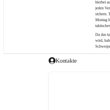
hierbei a
jeden Ver
sichern. 
Montag bi
taktischer
Da das ta
wird, ha
Schwerpun
Kontakte