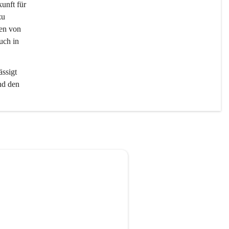
unft für 
zu 
nen von 
uch in 
ssigt 
nd den 