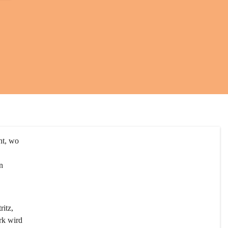
ht, wo 
n 
itz, 
rk wird 