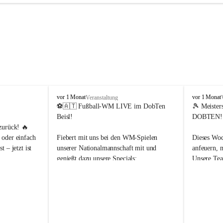
d
d
vor 1 Monat
vor 1 Monat
Veranstaltung
o
o
⚽🇦🇹 Fußball-WM LIVE im DobTen 
🎾 Meister
b
b
Beisl!
DOBTEN!
t
t
zurück! 🔥
e
e
oder einfach 
Fiebert mit uns bei den WM-Spielen 
Dieses Woc
n
n
 – jetzt ist 
unserer Nationalmannschaft mit und 
anfeuern, 
.
.
genießt dazu unsere Specials:
Unsere Tea
t
t
e
e
Unterstütz
n
n
📅 17.06.2026 | 06:00 Uhr
Meisterscha
n
n
5, 23:59 Uhr
🇦🇹 Österreich vs. Jordanien 🇯🇴
i
i
🥨 Mit bayrischem Gönnerfrühstück
Für das lei
s
s
latz, 
gesorgt:
ys und wir 
📅 22.06.2026 | 19:00 Uhr