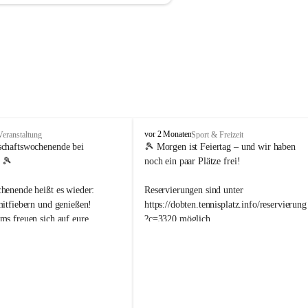
d
vor 2 Monaten
Veranstaltung
Sport & Freizeit
o
schaftswochenende bei 
🎾 Morgen ist Feiertag – und wir haben 
b
 🎾
noch ein paar Plätze frei!
t
e
henende heißt es wieder: 
Reservierungen sind unter 
n
mitfiebern und genießen!
https://dobten.tennisplatz.info/reservierung
.
ms freuen sich auf eure 
?c=3320 möglich.
t
e
ung bei den 
n
ftsspielen. 🙌
Wir freuen uns auf euer Kommen! ☀️🎾
n
i
bliche Wohl ist natürlich 
s