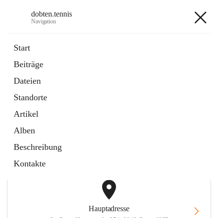
dobten.tennis
Navigation
dobten.tennis
Start
Beiträge
öffnet
StyrianGrandSlam DobTen Anmeldung
Dateien
in
Externe Webseite
neuem
Standorte
Tab
öffnet
Online-Reservierung
in
Externe Webseite
Artikel
neuem
Tab
Alben
+2
Beschreibung
Kontakte
Hauptadresse