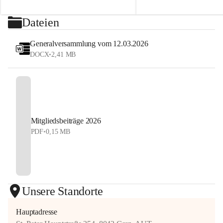
2026
sehen uns auf dem Platz! 💙
⏰ Nennschluss: 27. Juli 2026, 23:59 Uhr
Dateien
#StyrianGrandSlam #dobten
Jetzt anmelden und Tennis, Kulinarik und 
#allyouneedisballs
Generalversammlung vom 12.03.2026
Sommerstimmung erleben!
DOCX
•
2,41 MB
#allyouneedisballs #dobten
Mitgliedsbeiträge 2026
PDF
•
0,15 MB
Unsere Standorte
Hauptadresse