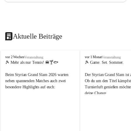
Aktuelle Beiträge
d
d
vor 2 Wochen
vor 1 Monat
Veranstaltung
Veranstaltung
o
o
🎾 Mehr als nur Tennis! 🍔🍸🐟
🎾 Game. Set. Sommer.
b
b
t
t
Beim Styrian Grand Slam 2026 warten 
Der Styrian Grand Slam ist 
e
e
neben spannenden Matches auch zwei 
Ob du um den Titel kämpfst 
n
n
besondere Highlights auf euch:
Turnierluft genießen möchtest
.
.
deine Chance.
t
t
e
e
🐟 1. August: Schwertfischessen von Da 
n
n
Rocco
📅 30. Juli – 9. August
n
n
🍹 6. August: Playersparty mit Cocktails 
⏰ Anmeldung bis 26.07.202
i
i
& Burgern
s
s
👉 Schnapp dir deinen Startp
📅 Turnierzeitraum: 30. Juli bis 9. August 
markiere deine Tennis-Budd