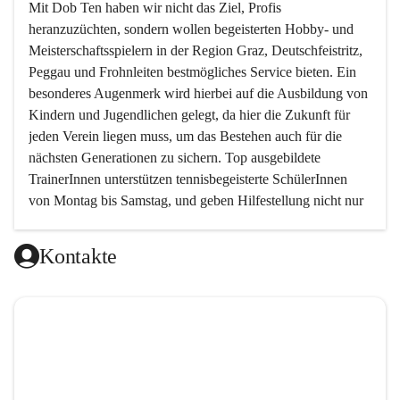
Mit 
Dob Ten
 haben wir nicht das Ziel, Profis 
heranzuzüchten, sondern wollen begeisterten Hobby- und 
Meisterschaftsspielern in der Region Graz, Deutschfeistritz, 
Peggau und Frohnleiten bestmögliches Service bieten. Ein 
besonderes Augenmerk wird hierbei auf die Ausbildung von 
Kindern und Jugendlichen gelegt, da hier die Zukunft für 
jeden Verein liegen muss, um das Bestehen auch für die 
nächsten Generationen zu sichern. Top ausgebildete 
TrainerInnen unterstützen tennisbegeisterte SchülerInnen 
von Montag bis Samstag, und geben Hilfestellung nicht nur 
in technischer, sondern auch in taktischer Hinsicht. 
Kontakte
Da das taktische Element im Tennis von sehr vielen 
Trainern ein wenig vernachlässigt wird, haben wir es uns 
zur Aufgabe gemacht, genau hier neue Wege zu gehen und 
den Schwerpunkt auf das spielerische Element zu setzen.