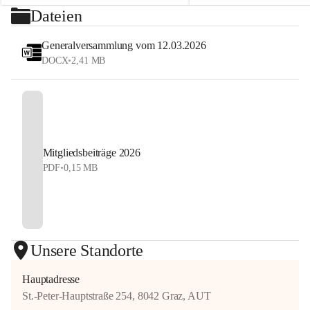
⏰ Nennschluss: 27. Juli 2026, 23:59 Uhr
Dateien
#StyrianGrandSlam #dobten
Jetzt anmelden und Tennis, Kulinarik und 
#allyouneedisballs
Generalversammlung vom 12.03.2026
Sommerstimmung erleben!
DOCX
•
2,41 MB
#allyouneedisballs #dobten
Mitgliedsbeiträge 2026
PDF
•
0,15 MB
Unsere Standorte
Hauptadresse
St.-Peter-Hauptstraße 254, 8042 Graz, AUT