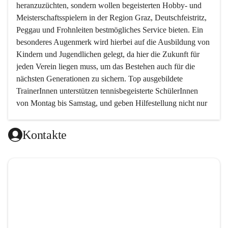
heranzuzüchten, sondern wollen begeisterten Hobby- und 
Meisterschaftsspielern in der Region Graz, Deutschfeistritz, 
Peggau und Frohnleiten bestmögliches Service bieten. Ein 
besonderes Augenmerk wird hierbei auf die Ausbildung von 
Kindern und Jugendlichen gelegt, da hier die Zukunft für 
jeden Verein liegen muss, um das Bestehen auch für die 
nächsten Generationen zu sichern. Top ausgebildete 
TrainerInnen unterstützen tennisbegeisterte SchülerInnen 
von Montag bis Samstag, und geben Hilfestellung nicht nur 
in technischer, sondern auch in taktischer Hinsicht. 
Kontakte
Da das taktische Element im Tennis von sehr vielen 
Trainern ein wenig vernachlässigt wird, haben wir es uns 
zur Aufgabe gemacht, genau hier neue Wege zu gehen und 
den Schwerpunkt auf das spielerische Element zu setzen.