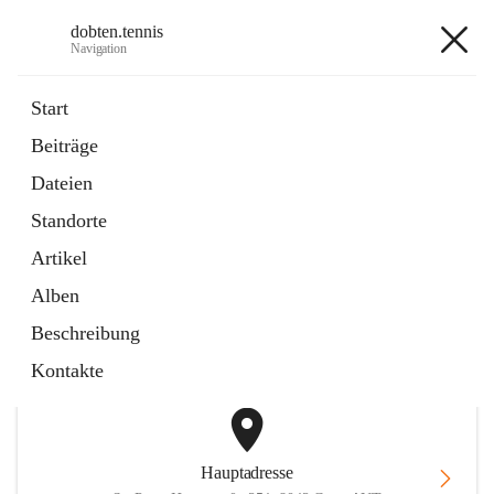
dobten.tennis
Navigation
dobten.tennis
Start
Beiträge
öffnet
StyrianGrandSlam DobTen Anmeldung
Dateien
in
Externe Webseite
neuem
Standorte
Tab
öffnet
Online-Reservierung
in
Externe Webseite
Artikel
neuem
Tab
Alben
+2
Beschreibung
Kontakte
Hauptadresse