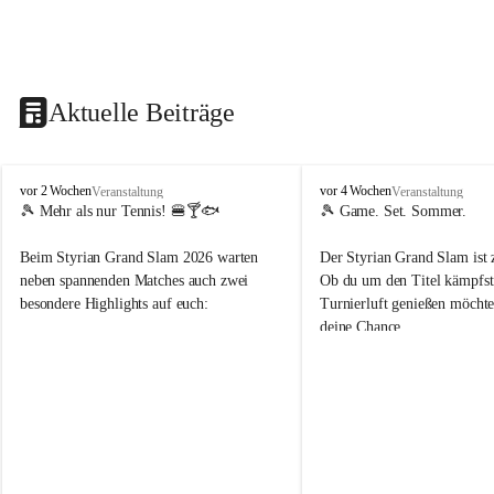
Aktuelle Beiträge
d
d
vor 2 Wochen
vor 4 Wochen
Veranstaltung
Veranstaltung
o
o
🎾 Mehr als nur Tennis! 🍔🍸🐟
🎾 Game. Set. Sommer.
b
b
t
t
Beim Styrian Grand Slam 2026 warten 
Der Styrian Grand Slam ist 
e
e
neben spannenden Matches auch zwei 
Ob du um den Titel kämpfst 
n
n
besondere Highlights auf euch:
Turnierluft genießen möchtest
.
.
deine Chance.
t
t
e
e
🐟 1. August: Schwertfischessen von Da 
n
n
Rocco
📅 30. Juli – 9. August
n
n
🍹 6. August: Playersparty mit Cocktails 
⏰ Anmeldung bis 26.07.202
i
i
& Burgern
s
s
👉 Schnapp dir deinen Startp
📅 Turnierzeitraum: 30. Juli bis 9. August 
markiere deine Tennis-Budd
2026
sehen uns auf dem Platz! 💙