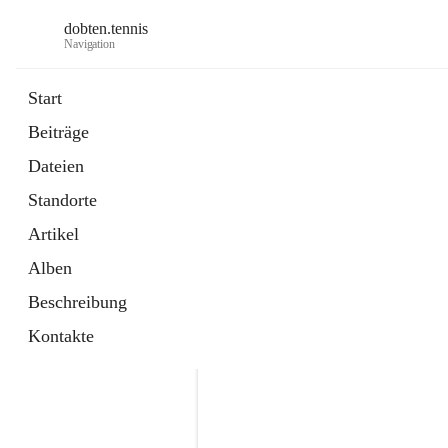
dobten.tennis
Navigation
Start
Beiträge
öffnet
StyrianGrandSlam DobTen Anmeldu
Dateien
in
Externe Webseite
neuem
Standorte
Tab
öffnet
Online-Reservierung
in
Externe Webseite
Artikel
neuem
Tab
Alben
Beschreibung
Kontakte