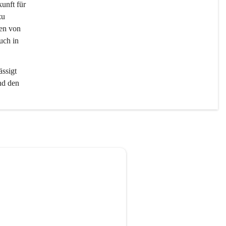
unft für 
zu 
nen von 
uch in 
ssigt 
nd den 