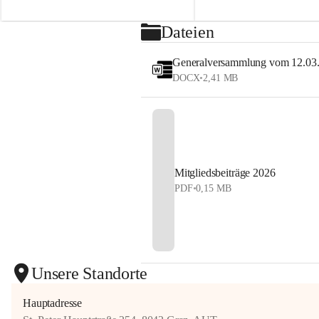
2026
sehen uns auf dem Platz! 💙
⏰ Nennschluss: 27. Juli 2026, 23:59 Uhr
Dateien
#StyrianGrandSlam #dobten
Jetzt anmelden und Tennis, Kulinarik und 
#allyouneedisballs
Generalversammlung vom 12.03
Sommerstimmung erleben!
DOCX
•
2,41 MB
#allyouneedisballs #dobten
Mitgliedsbeiträge 2026
PDF
•
0,15 MB
Unsere Standorte
Hauptadresse