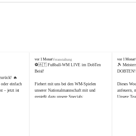
d
d
vor 1 Monat
vor 1 Monat
Veranstaltung
o
o
⚽🇦🇹 Fußball-WM LIVE im DobTen 
🎾 Meister
b
b
Beisl!
DOBTEN!
t
t
zurück! 🔥
e
e
oder einfach 
Fiebert mit uns bei den WM-Spielen 
Dieses Woc
n
n
 – jetzt ist 
unserer Nationalmannschaft mit und 
anfeuern, 
.
.
genießt dazu unsere Specials:
Unsere Tea
t
t
e
e
Unterstütz
n
n
📅 17.06.2026 | 06:00 Uhr
Meisterscha
n
n
5, 23:59 Uhr
🇦🇹 Österreich vs. Jordanien 🇯🇴
i
i
🥨 Mit bayrischem Gönnerfrühstück
Für das lei
s
s
latz, 
gesorgt:
ys und wir 
📅 22.06.2026 | 19:00 Uhr