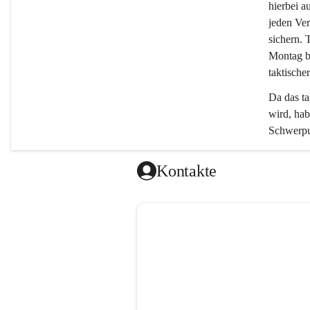
hierbei a
jeden Ver
sichern. 
Montag bi
taktischer
Da das ta
wird, ha
Schwerpun
Kontakte