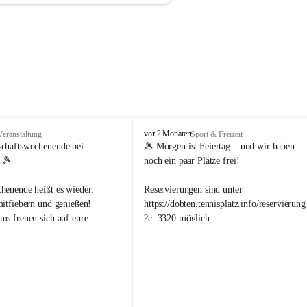
d
vor 2 Monaten
Veranstaltung
Sport & Freizeit
o
schaftswochenende bei 
🎾 Morgen ist Feiertag – und wir haben 
b
 🎾
noch ein paar Plätze frei!
t
e
henende heißt es wieder: 
Reservierungen sind unter 
n
mitfiebern und genießen!
https://dobten.tennisplatz.info/reservierung
.
ms freuen sich auf eure 
?c=3320 möglich.
t
e
ung bei den 
n
ftsspielen. 🙌
Wir freuen uns auf euer Kommen! ☀️🎾
n
i
bliche Wohl ist natürlich 
s