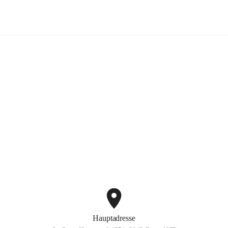
dobten.tennis
ng
+2
Hauptadresse