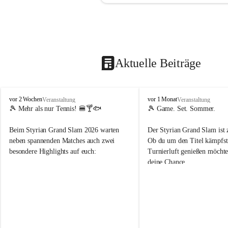
Aktuelle Beiträge
d
d
vor 2 Wochen
vor 1 Monat
Veranstaltung
Veranstaltung
o
o
🎾 Mehr als nur Tennis! 🍔🍸🐟
🎾 Game. Set. Sommer.
b
b
t
t
Beim Styrian Grand Slam 2026 warten 
Der Styrian Grand Slam ist 
e
e
neben spannenden Matches auch zwei 
Ob du um den Titel kämpfst 
n
n
besondere Highlights auf euch:
Turnierluft genießen möchtest
.
.
deine Chance.
t
t
e
e
🐟 1. August: Schwertfischessen von Da 
n
n
Rocco
📅 30. Juli – 9. August
n
n
🍹 6. August: Playersparty mit Cocktails 
⏰ Anmeldung bis 26.07.202
i
i
& Burgern
s
s
👉 Schnapp dir deinen Startp
📅 Turnierzeitraum: 30. Juli bis 9. August 
markiere deine Tennis-Budd