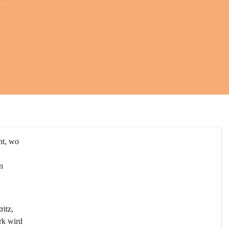
ht, wo 
n 
itz, 
rk wird 