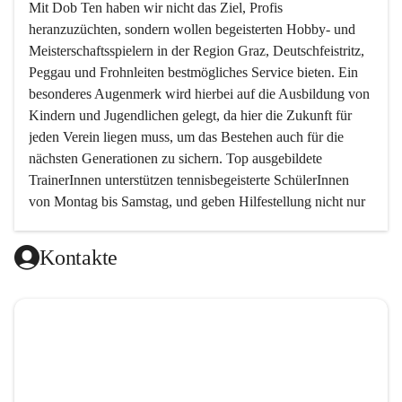
Mit 
Dob Ten
 haben wir nicht das Ziel, Profis 
heranzuzüchten, sondern wollen begeisterten Hobby- und 
Meisterschaftsspielern in der Region Graz, Deutschfeistritz, 
Peggau und Frohnleiten bestmögliches Service bieten. Ein 
besonderes Augenmerk wird hierbei auf die Ausbildung von 
Kindern und Jugendlichen gelegt, da hier die Zukunft für 
jeden Verein liegen muss, um das Bestehen auch für die 
nächsten Generationen zu sichern. Top ausgebildete 
TrainerInnen unterstützen tennisbegeisterte SchülerInnen 
von Montag bis Samstag, und geben Hilfestellung nicht nur 
in technischer, sondern auch in taktischer Hinsicht. 
Kontakte
Da das taktische Element im Tennis von sehr vielen 
Trainern ein wenig vernachlässigt wird, haben wir es uns 
zur Aufgabe gemacht, genau hier neue Wege zu gehen und 
den Schwerpunkt auf das spielerische Element zu setzen.