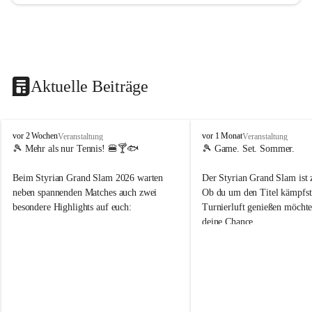
Aktuelle Beiträge
d
d
vor 2 Wochen
vor 1 Monat
Veranstaltung
Veranstaltung
o
o
🎾 Mehr als nur Tennis! 🍔🍸🐟
🎾 Game. Set. Sommer.
b
b
t
t
Beim Styrian Grand Slam 2026 warten 
Der Styrian Grand Slam ist 
e
e
neben spannenden Matches auch zwei 
Ob du um den Titel kämpfst 
n
n
besondere Highlights auf euch:
Turnierluft genießen möchtest
.
.
deine Chance.
t
t
e
e
🐟 1. August: Schwertfischessen von Da 
n
n
Rocco
📅 30. Juli – 9. August
n
n
🍹 6. August: Playersparty mit Cocktails 
⏰ Anmeldung bis 26.07.202
i
i
& Burgern
s
s
👉 Schnapp dir deinen Startp
📅 Turnierzeitraum: 30. Juli bis 9. August 
markiere deine Tennis-Budd