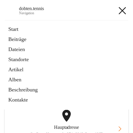
dobten.tennis
Navigation
dobten.tennis
Start
Beiträge
öffnet
StyrianGrandSlam DobTen Anmeldung
Dateien
in
Externe Webseite
neuem
Standorte
Tab
öffnet
Online-Reservierung
in
Externe Webseite
Artikel
neuem
Tab
Alben
+2
Beschreibung
Kontakte
Hauptadresse