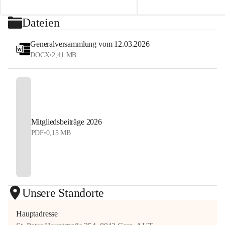
2026
sehen uns auf dem Platz! 💙
⏰ Nennschluss: 27. Juli 2026, 23:59 Uhr
Dateien
#StyrianGrandSlam #dobten
Jetzt anmelden und Tennis, Kulinarik und 
#allyouneedisballs
Generalversammlung vom 12.03.2026
Sommerstimmung erleben!
DOCX
•
2,41 MB
#allyouneedisballs #dobten
Mitgliedsbeiträge 2026
PDF
•
0,15 MB
Unsere Standorte
Hauptadresse