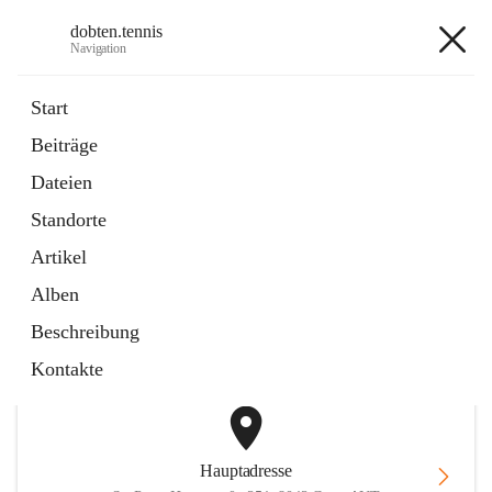
dobten.tennis
Navigation
dobten.tennis
Start
Beiträge
öffnet
StyrianGrandSlam DobTen Anmeldung
Dateien
in
Externe Webseite
neuem
Standorte
Tab
öffnet
Online-Reservierung
in
Externe Webseite
Artikel
neuem
Tab
Alben
+2
Beschreibung
Kontakte
Hauptadresse