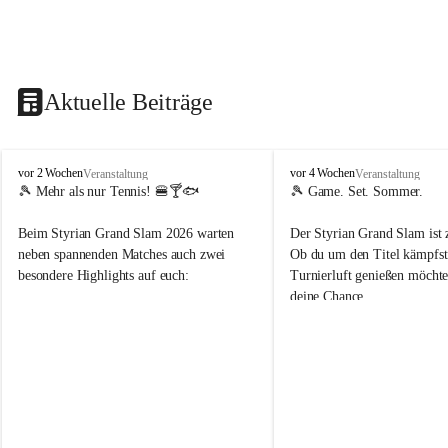
Aktuelle Beiträge
d
d
vor 2 Wochen
vor 4 Wochen
Veranstaltung
Veranstaltung
o
o
🎾 Mehr als nur Tennis! 🍔🍸🐟
🎾 Game. Set. Sommer.
b
b
t
t
Beim Styrian Grand Slam 2026 warten 
Der Styrian Grand Slam ist 
e
e
neben spannenden Matches auch zwei 
Ob du um den Titel kämpfst 
n
n
besondere Highlights auf euch:
Turnierluft genießen möchtest
.
.
deine Chance.
t
t
e
e
🐟 1. August: Schwertfischessen von Da 
n
n
Rocco
📅 30. Juli – 9. August
n
n
🍹 6. August: Playersparty mit Cocktails 
⏰ Anmeldung bis 26.07.202
i
i
& Burgern
s
s
👉 Schnapp dir deinen Startp
📅 Turnierzeitraum: 30. Juli bis 9. August 
markiere deine Tennis-Budd
2026
sehen uns auf dem Platz! 💙