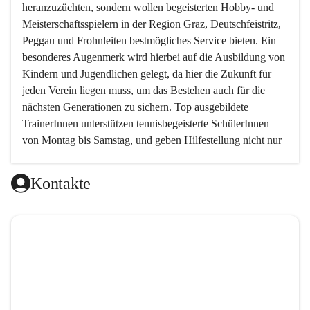
heranzuzüchten, sondern wollen begeisterten Hobby- und 
Meisterschaftsspielern in der Region Graz, Deutschfeistritz, 
Peggau und Frohnleiten bestmögliches Service bieten. Ein 
besonderes Augenmerk wird hierbei auf die Ausbildung von 
Kindern und Jugendlichen gelegt, da hier die Zukunft für 
jeden Verein liegen muss, um das Bestehen auch für die 
nächsten Generationen zu sichern. Top ausgebildete 
TrainerInnen unterstützen tennisbegeisterte SchülerInnen 
von Montag bis Samstag, und geben Hilfestellung nicht nur 
in technischer, sondern auch in taktischer Hinsicht. 
Kontakte
Da das taktische Element im Tennis von sehr vielen 
Trainern ein wenig vernachlässigt wird, haben wir es uns 
zur Aufgabe gemacht, genau hier neue Wege zu gehen und 
den Schwerpunkt auf das spielerische Element zu setzen.