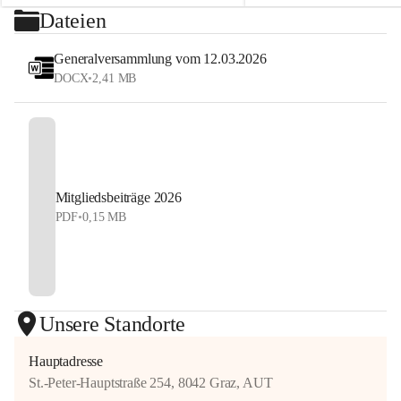
⏰ Nennschluss: 27. Juli 2026, 23:59 Uhr
Dateien
#StyrianGrandSlam #dobten
Jetzt anmelden und Tennis, Kulinarik und 
#allyouneedisballs
Generalversammlung vom 12.03.2026
Sommerstimmung erleben!
DOCX
•
2,41 MB
#allyouneedisballs #dobten
Mitgliedsbeiträge 2026
PDF
•
0,15 MB
Unsere Standorte
Hauptadresse
St.-Peter-Hauptstraße 254, 8042 Graz, AUT