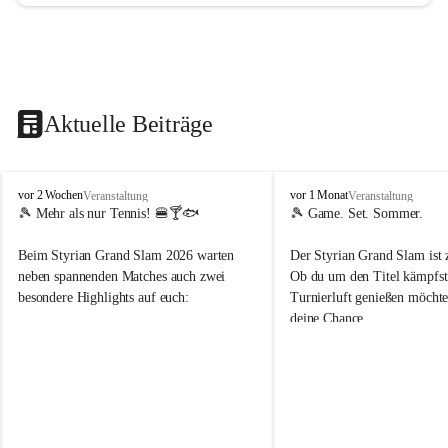
Aktuelle Beiträge
d
d
vor 2 Wochen
vor 1 Monat
Veranstaltung
Veranstaltung
o
o
🎾 Mehr als nur Tennis! 🍔🍸🐟
🎾 Game. Set. Sommer.
b
b
t
t
Beim Styrian Grand Slam 2026 warten 
Der Styrian Grand Slam ist 
e
e
neben spannenden Matches auch zwei 
Ob du um den Titel kämpfst 
n
n
besondere Highlights auf euch:
Turnierluft genießen möchtest
.
.
deine Chance.
t
t
e
e
🐟 1. August: Schwertfischessen von Da 
n
n
Rocco
📅 30. Juli – 9. August
n
n
🍹 6. August: Playersparty mit Cocktails 
⏰ Anmeldung bis 26.07.202
i
i
& Burgern
s
s
👉 Schnapp dir deinen Startp
📅 Turnierzeitraum: 30. Juli bis 9. August 
markiere deine Tennis-Budd