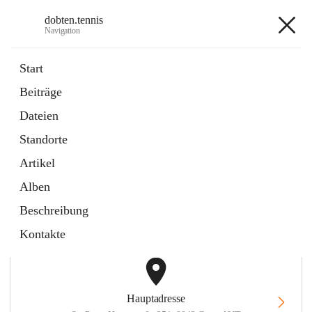
dobten.tennis
Navigation
dobten.tennis
Start
Beiträge
öffnet
StyrianGrandSlam DobTen Anmeldung
Dateien
in
Externe Webseite
neuem
Standorte
Tab
öffnet
Online-Reservierung
in
Externe Webseite
Artikel
neuem
Tab
Alben
+2
Beschreibung
Kontakte
Hauptadresse