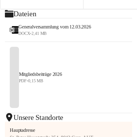
2026
sehen uns auf dem Platz! 💙
⏰ Nennschluss: 27. Juli 2026, 23:59 Uhr
Dateien
#StyrianGrandSlam #dobten
Jetzt anmelden und Tennis, Kulinarik und 
#allyouneedisballs
Generalversammlung vom 12.03.2026
Sommerstimmung erleben!
DOCX
•
2,41 MB
#allyouneedisballs #dobten
Mitgliedsbeiträge 2026
PDF
•
0,15 MB
Unsere Standorte
Hauptadresse