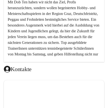
Mit 
Dob Ten
 haben wir nicht das Ziel, Profis 
heranzuzüchten, sondern wollen begeisterten Hobby- und 
Meisterschaftsspielern in der Region Graz, Deutschfeistritz, 
Peggau und Frohnleiten bestmögliches Service bieten. Ein 
besonderes Augenmerk wird hierbei auf die Ausbildung von 
Kindern und Jugendlichen gelegt, da hier die Zukunft für 
jeden Verein liegen muss, um das Bestehen auch für die 
nächsten Generationen zu sichern. Top ausgebildete 
TrainerInnen unterstützen tennisbegeisterte SchülerInnen 
von Montag bis Samstag, und geben Hilfestellung nicht nur 
in technischer, sondern auch in taktischer Hinsicht. 
Kontakte
Da das taktische Element im Tennis von sehr vielen 
Trainern ein wenig vernachlässigt wird, haben wir es uns 
zur Aufgabe gemacht, genau hier neue Wege zu gehen und 
den Schwerpunkt auf das spielerische Element zu setzen.