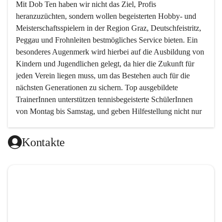
Mit 
Dob Ten
 haben wir nicht das Ziel, Profis 
heranzuzüchten, sondern wollen begeisterten Hobby- und 
Meisterschaftsspielern in der Region Graz, Deutschfeistritz, 
Peggau und Frohnleiten bestmögliches Service bieten. Ein 
besonderes Augenmerk wird hierbei auf die Ausbildung von 
Kindern und Jugendlichen gelegt, da hier die Zukunft für 
jeden Verein liegen muss, um das Bestehen auch für die 
nächsten Generationen zu sichern. Top ausgebildete 
TrainerInnen unterstützen tennisbegeisterte SchülerInnen 
von Montag bis Samstag, und geben Hilfestellung nicht nur 
in technischer, sondern auch in taktischer Hinsicht. 
Kontakte
Da das taktische Element im Tennis von sehr vielen 
Trainern ein wenig vernachlässigt wird, haben wir es uns 
zur Aufgabe gemacht, genau hier neue Wege zu gehen und 
den Schwerpunkt auf das spielerische Element zu setzen.