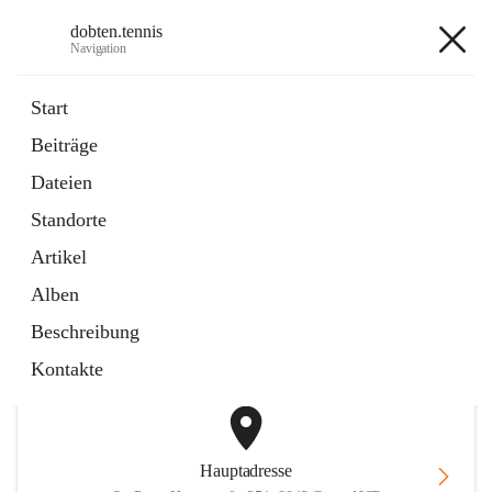
dobten.tennis
Navigation
dobten.tennis
Start
Beiträge
öffnet
StyrianGrandSlam DobTen Anmeldung
Dateien
in
Externe Webseite
neuem
Standorte
Tab
öffnet
Online-Reservierung
in
Externe Webseite
Artikel
neuem
Tab
Alben
+2
Beschreibung
Kontakte
Hauptadresse