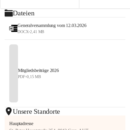
2026
sehen uns auf dem Platz! 💙
⏰ Nennschluss: 27. Juli 2026, 23:59 Uhr
Dateien
#StyrianGrandSlam #dobten
Jetzt anmelden und Tennis, Kulinarik und 
#allyouneedisballs
Generalversammlung vom 12.03.2026
Sommerstimmung erleben!
DOCX
•
2,41 MB
#allyouneedisballs #dobten
Mitgliedsbeiträge 2026
PDF
•
0,15 MB
Unsere Standorte
Hauptadresse