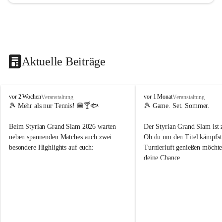
Aktuelle Beiträge
d
d
vor 2 Wochen
vor 1 Monat
Veranstaltung
Veranstaltung
o
o
🎾 Mehr als nur Tennis! 🍔🍸🐟
🎾 Game. Set. Sommer.
b
b
t
t
Beim Styrian Grand Slam 2026 warten 
Der Styrian Grand Slam ist 
e
e
neben spannenden Matches auch zwei 
Ob du um den Titel kämpfst 
n
n
besondere Highlights auf euch:
Turnierluft genießen möchtest
.
.
deine Chance.
t
t
e
e
🐟 1. August: Schwertfischessen von Da 
n
n
Rocco
📅 30. Juli – 9. August
n
n
🍹 6. August: Playersparty mit Cocktails 
⏰ Anmeldung bis 26.07.202
i
i
& Burgern
s
s
👉 Schnapp dir deinen Startp
📅 Turnierzeitraum: 30. Juli bis 9. August 
markiere deine Tennis-Budd