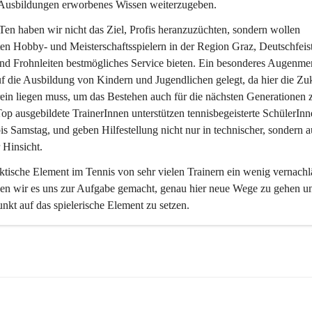
 Ausbildungen erworbenes Wissen weiterzugeben. 
Ten
 haben wir nicht das Ziel, Profis heranzuzüchten, sondern wollen 
ten Hobby- und Meisterschaftsspielern in der Region Graz, Deutschfeistr
nd Frohnleiten bestmögliches Service bieten. Ein besonderes Augenme
uf die Ausbildung von Kindern und Jugendlichen gelegt, da hier die Zuk
ein liegen muss, um das Bestehen auch für die nächsten Generationen 
Top ausgebildete TrainerInnen unterstützen tennisbegeisterte SchülerIn
s Samstag, und geben Hilfestellung nicht nur in technischer, sondern a
 Hinsicht. 
ktische Element im Tennis von sehr vielen Trainern ein wenig vernachlä
ben wir es uns zur Aufgabe gemacht, genau hier neue Wege zu gehen u
kt auf das spielerische Element zu setzen.