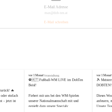
E-Mail Adresse
max@dob-ten.at
E-Mail schreiben
d
d
vor 1 Monat
vor 1 Monat
Veranstaltung
o
o
⚽🇦🇹 Fußball-WM LIVE im DobTen 
🎾 Meister
b
b
Beisl!
DOBTEN!
t
t
zurück! 🔥
e
e
oder einfach 
Fiebert mit uns bei den WM-Spielen 
Dieses Woc
n
n
 – jetzt ist 
unserer Nationalmannschaft mit und 
anfeuern, 
.
.
genießt dazu unsere Specials:
Unsere Tea
t
t
e
e
Unterstütz