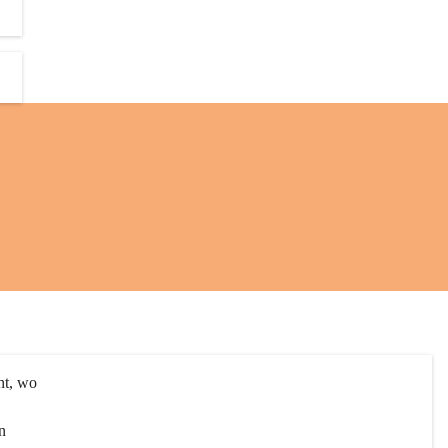
ht, wo 
n 