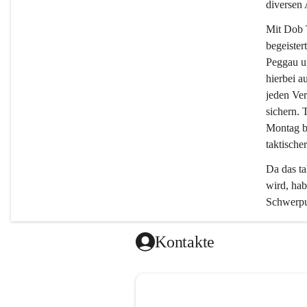
diversen
Mit 
Dob 
begeister
Peggau u
hierbei a
jeden Ver
sichern. 
Montag bi
taktischer
Da das ta
wird, ha
Schwerpun
Kontakte