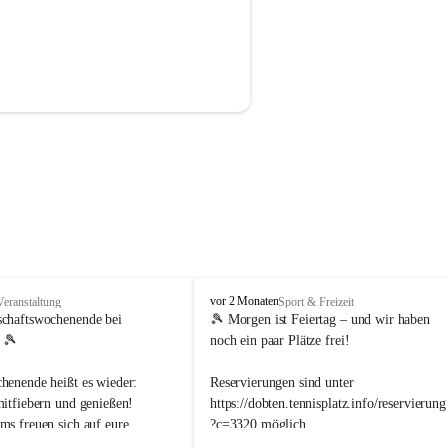
d
vor 2 Monaten
Veranstaltung
Sport & Freizeit
o
schaftswochenende bei 
🎾 Morgen ist Feiertag – und wir haben 
b
 🎾
noch ein paar Plätze frei!
t
e
henende heißt es wieder: 
Reservierungen sind unter 
n
mitfiebern und genießen!
https://dobten.tennisplatz.info/reservierung
.
ms freuen sich auf eure 
?c=3320 möglich.
t
e
ung bei den 