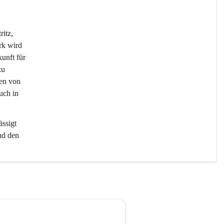
itz, 
rk wird 
unft für 
zu 
nen von 
uch in 
ssigt 
nd den 