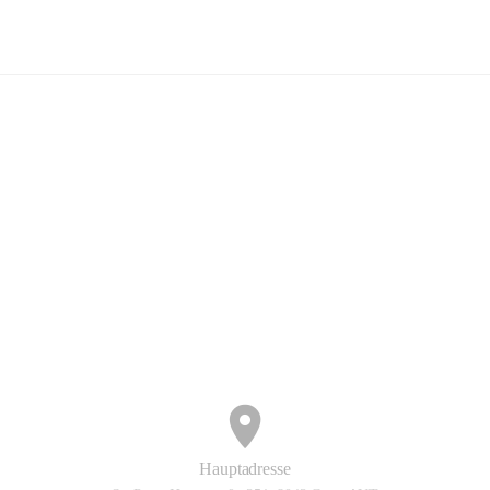
dobten.tennis
ng
+2
Hauptadresse