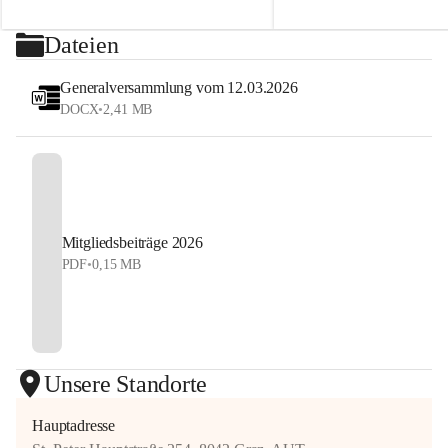
2026
sehen uns auf dem Platz! 💙
⏰ Nennschluss: 27. Juli 2026, 23:59 Uhr
Dateien
#StyrianGrandSlam #dobten
Jetzt anmelden und Tennis, Kulinarik und 
#allyouneedisballs
Generalversammlung vom 12.03.2026
Sommerstimmung erleben!
DOCX
•
2,41 MB
#allyouneedisballs #dobten
Mitgliedsbeiträge 2026
PDF
•
0,15 MB
Unsere Standorte
Hauptadresse