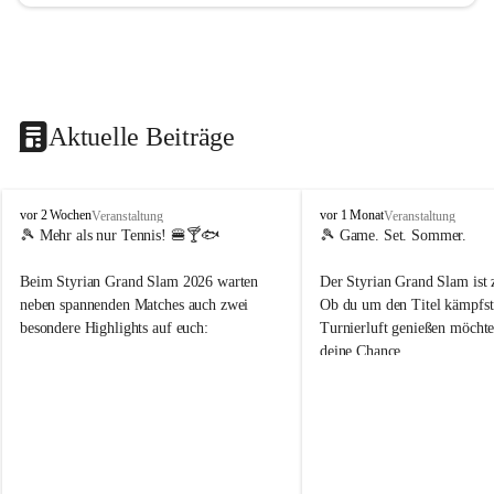
Aktuelle Beiträge
d
d
vor 2 Wochen
vor 1 Monat
Veranstaltung
Veranstaltung
o
o
🎾 Mehr als nur Tennis! 🍔🍸🐟
🎾 Game. Set. Sommer.
b
b
t
t
Beim Styrian Grand Slam 2026 warten 
Der Styrian Grand Slam ist 
e
e
neben spannenden Matches auch zwei 
Ob du um den Titel kämpfst 
n
n
besondere Highlights auf euch:
Turnierluft genießen möchtest
.
.
deine Chance.
t
t
e
e
🐟 1. August: Schwertfischessen von Da 
n
n
Rocco
📅 30. Juli – 9. August
n
n
🍹 6. August: Playersparty mit Cocktails 
⏰ Anmeldung bis 26.07.202
i
i
& Burgern
s
s
👉 Schnapp dir deinen Startp
📅 Turnierzeitraum: 30. Juli bis 9. August 
markiere deine Tennis-Budd