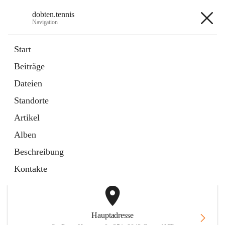
dobten.tennis
Navigation
dobten.tennis
Start
Beiträge
öffnet
StyrianGrandSlam DobTen Anmeldung
Dateien
in
Externe Webseite
neuem
Standorte
Tab
öffnet
Online-Reservierung
in
Externe Webseite
Artikel
neuem
Tab
Alben
+2
Beschreibung
Kontakte
Hauptadresse