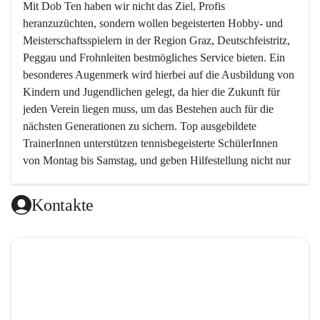
Mit 
Dob Ten
 haben wir nicht das Ziel, Profis 
heranzuzüchten, sondern wollen begeisterten Hobby- und 
Meisterschaftsspielern in der Region Graz, Deutschfeistritz, 
Peggau und Frohnleiten bestmögliches Service bieten. Ein 
besonderes Augenmerk wird hierbei auf die Ausbildung von 
Kindern und Jugendlichen gelegt, da hier die Zukunft für 
jeden Verein liegen muss, um das Bestehen auch für die 
nächsten Generationen zu sichern. Top ausgebildete 
TrainerInnen unterstützen tennisbegeisterte SchülerInnen 
von Montag bis Samstag, und geben Hilfestellung nicht nur 
in technischer, sondern auch in taktischer Hinsicht. 
Kontakte
Da das taktische Element im Tennis von sehr vielen 
Trainern ein wenig vernachlässigt wird, haben wir es uns 
zur Aufgabe gemacht, genau hier neue Wege zu gehen und 
den Schwerpunkt auf das spielerische Element zu setzen.