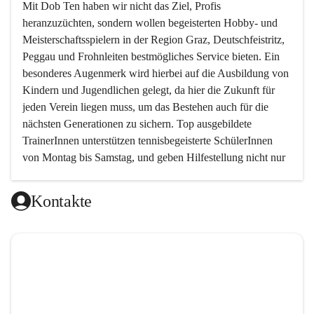
Mit 
Dob Ten
 haben wir nicht das Ziel, Profis 
heranzuzüchten, sondern wollen begeisterten Hobby- und 
Meisterschaftsspielern in der Region Graz, Deutschfeistritz, 
Peggau und Frohnleiten bestmögliches Service bieten. Ein 
besonderes Augenmerk wird hierbei auf die Ausbildung von 
Kindern und Jugendlichen gelegt, da hier die Zukunft für 
jeden Verein liegen muss, um das Bestehen auch für die 
nächsten Generationen zu sichern. Top ausgebildete 
TrainerInnen unterstützen tennisbegeisterte SchülerInnen 
von Montag bis Samstag, und geben Hilfestellung nicht nur 
in technischer, sondern auch in taktischer Hinsicht. 
Kontakte
Da das taktische Element im Tennis von sehr vielen 
Trainern ein wenig vernachlässigt wird, haben wir es uns 
zur Aufgabe gemacht, genau hier neue Wege zu gehen und 
den Schwerpunkt auf das spielerische Element zu setzen.