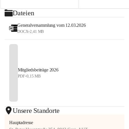
2026
sehen uns auf dem Platz! 💙
⏰ Nennschluss: 27. Juli 2026, 23:59 Uhr
Dateien
#StyrianGrandSlam #dobten
Jetzt anmelden und Tennis, Kulinarik und 
#allyouneedisballs
Generalversammlung vom 12.03.2026
Sommerstimmung erleben!
DOCX
•
2,41 MB
#allyouneedisballs #dobten
Mitgliedsbeiträge 2026
PDF
•
0,15 MB
Unsere Standorte
Hauptadresse