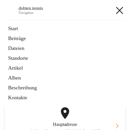
dobten.tennis
Navigation
dobten.tennis
Start
Beiträge
öffnet
StyrianGrandSlam DobTen Anmeldung
Dateien
in
Externe Webseite
neuem
Standorte
Tab
öffnet
Online-Reservierung
in
Externe Webseite
Artikel
neuem
Tab
Alben
+2
Beschreibung
Kontakte
Hauptadresse