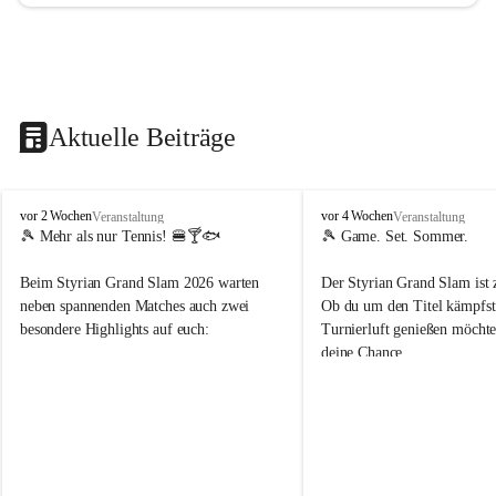
Aktuelle Beiträge
d
d
vor 2 Wochen
vor 4 Wochen
Veranstaltung
Veranstaltung
o
o
🎾 Mehr als nur Tennis! 🍔🍸🐟
🎾 Game. Set. Sommer.
b
b
t
t
Beim Styrian Grand Slam 2026 warten 
Der Styrian Grand Slam ist 
e
e
neben spannenden Matches auch zwei 
Ob du um den Titel kämpfst 
n
n
besondere Highlights auf euch:
Turnierluft genießen möchtest
.
.
deine Chance.
t
t
e
e
🐟 1. August: Schwertfischessen von Da 
n
n
Rocco
📅 30. Juli – 9. August
n
n
🍹 6. August: Playersparty mit Cocktails 
⏰ Anmeldung bis 26.07.202
i
i
& Burgern
s
s
👉 Schnapp dir deinen Startp
📅 Turnierzeitraum: 30. Juli bis 9. August 
markiere deine Tennis-Budd