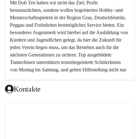
Mit 
Dob Ten
 haben wir nicht das Ziel, Profis 
heranzuzüchten, sondern wollen begeisterten Hobby- und 
Meisterschaftsspielern in der Region Graz, Deutschfeistritz, 
Peggau und Frohnleiten bestmögliches Service bieten. Ein 
besonderes Augenmerk wird hierbei auf die Ausbildung von 
Kindern und Jugendlichen gelegt, da hier die Zukunft für 
jeden Verein liegen muss, um das Bestehen auch für die 
nächsten Generationen zu sichern. Top ausgebildete 
TrainerInnen unterstützen tennisbegeisterte SchülerInnen 
von Montag bis Samstag, und geben Hilfestellung nicht nur 
in technischer, sondern auch in taktischer Hinsicht. 
Kontakte
Da das taktische Element im Tennis von sehr vielen 
Trainern ein wenig vernachlässigt wird, haben wir es uns 
zur Aufgabe gemacht, genau hier neue Wege zu gehen und 
den Schwerpunkt auf das spielerische Element zu setzen.