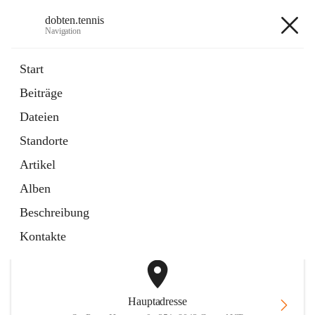
dobten.tennis
Navigation
dobten.tennis
Start
Beiträge
öffnet
StyrianGrandSlam DobTen Anmeldung
Dateien
in
Externe Webseite
neuem
Standorte
Tab
öffnet
Online-Reservierung
in
Externe Webseite
Artikel
neuem
Tab
Alben
+2
Beschreibung
Kontakte
Hauptadresse