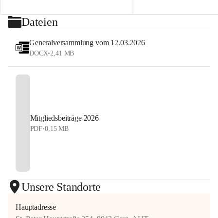
2026
sehen uns auf dem Platz! 💙
⏰ Nennschluss: 27. Juli 2026, 23:59 Uhr
Dateien
#StyrianGrandSlam #dobten
Jetzt anmelden und Tennis, Kulinarik und 
#allyouneedisballs
Generalversammlung vom 12.03.2026
Sommerstimmung erleben!
DOCX
•
2,41 MB
#allyouneedisballs #dobten
Mitgliedsbeiträge 2026
PDF
•
0,15 MB
Unsere Standorte
Hauptadresse