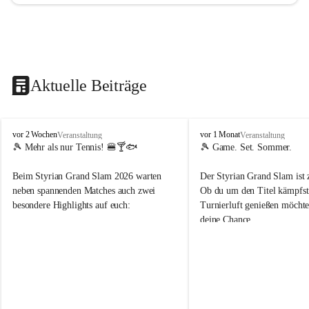
Aktuelle Beiträge
d
d
vor 2 Wochen
vor 1 Monat
Veranstaltung
Veranstaltung
o
o
🎾 Mehr als nur Tennis! 🍔🍸🐟
🎾 Game. Set. Sommer.
b
b
t
t
Beim Styrian Grand Slam 2026 warten 
Der Styrian Grand Slam ist 
e
e
neben spannenden Matches auch zwei 
Ob du um den Titel kämpfst 
n
n
besondere Highlights auf euch:
Turnierluft genießen möchtest
.
.
deine Chance.
t
t
e
e
🐟 1. August: Schwertfischessen von Da 
n
n
Rocco
📅 30. Juli – 9. August
n
n
🍹 6. August: Playersparty mit Cocktails 
⏰ Anmeldung bis 26.07.202
i
i
& Burgern
s
s
👉 Schnapp dir deinen Startp
📅 Turnierzeitraum: 30. Juli bis 9. August 
markiere deine Tennis-Budd