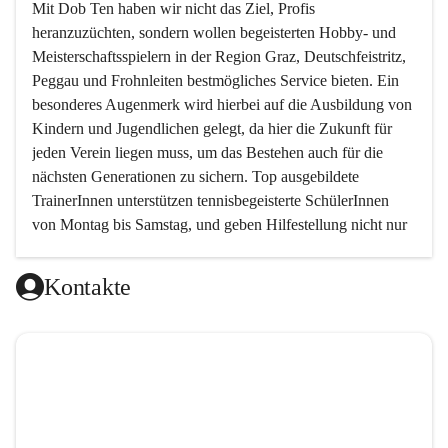
Mit 
Dob Ten
 haben wir nicht das Ziel, Profis 
heranzuzüchten, sondern wollen begeisterten Hobby- und 
Meisterschaftsspielern in der Region Graz, Deutschfeistritz, 
Peggau und Frohnleiten bestmögliches Service bieten. Ein 
besonderes Augenmerk wird hierbei auf die Ausbildung von 
Kindern und Jugendlichen gelegt, da hier die Zukunft für 
jeden Verein liegen muss, um das Bestehen auch für die 
nächsten Generationen zu sichern. Top ausgebildete 
TrainerInnen unterstützen tennisbegeisterte SchülerInnen 
von Montag bis Samstag, und geben Hilfestellung nicht nur 
in technischer, sondern auch in taktischer Hinsicht. 
Kontakte
Da das taktische Element im Tennis von sehr vielen 
Trainern ein wenig vernachlässigt wird, haben wir es uns 
zur Aufgabe gemacht, genau hier neue Wege zu gehen und 
den Schwerpunkt auf das spielerische Element zu setzen.