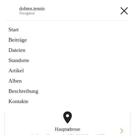
dobten.tennis
Navigation
dobten.tennis
Start
Beiträge
öffnet
StyrianGrandSlam DobTen Anmeldung
Dateien
in
Externe Webseite
neuem
Standorte
Tab
öffnet
Online-Reservierung
in
Externe Webseite
Artikel
neuem
Tab
Alben
+2
Beschreibung
Kontakte
Hauptadresse