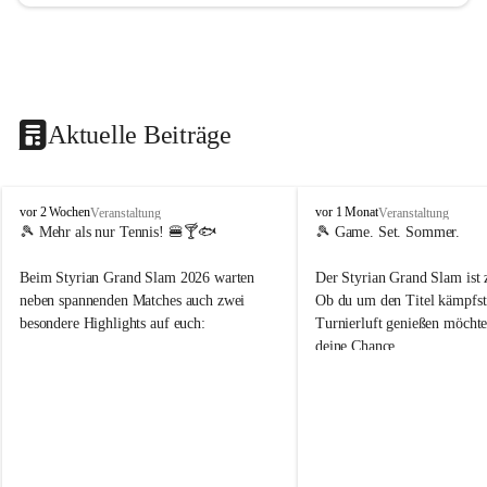
Aktuelle Beiträge
d
d
vor 2 Wochen
vor 1 Monat
Veranstaltung
Veranstaltung
o
o
🎾 Mehr als nur Tennis! 🍔🍸🐟
🎾 Game. Set. Sommer.
b
b
t
t
Beim Styrian Grand Slam 2026 warten 
Der Styrian Grand Slam ist 
e
e
neben spannenden Matches auch zwei 
Ob du um den Titel kämpfst 
n
n
besondere Highlights auf euch:
Turnierluft genießen möchtest
.
.
deine Chance.
t
t
e
e
🐟 1. August: Schwertfischessen von Da 
n
n
Rocco
📅 30. Juli – 9. August
n
n
🍹 6. August: Playersparty mit Cocktails 
⏰ Anmeldung bis 26.07.202
i
i
& Burgern
s
s
👉 Schnapp dir deinen Startp
📅 Turnierzeitraum: 30. Juli bis 9. August 
markiere deine Tennis-Budd