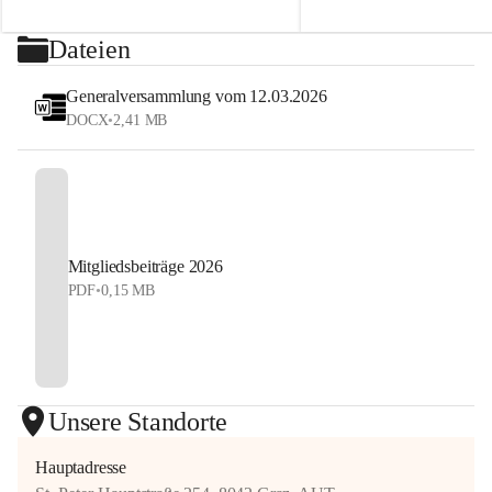
2026
sehen uns auf dem Platz! 💙
⏰ Nennschluss: 27. Juli 2026, 23:59 Uhr
Dateien
#StyrianGrandSlam #dobten
Jetzt anmelden und Tennis, Kulinarik und 
#allyouneedisballs
Generalversammlung vom 12.03.2026
Sommerstimmung erleben!
DOCX
•
2,41 MB
#allyouneedisballs #dobten
Mitgliedsbeiträge 2026
PDF
•
0,15 MB
Unsere Standorte
Hauptadresse