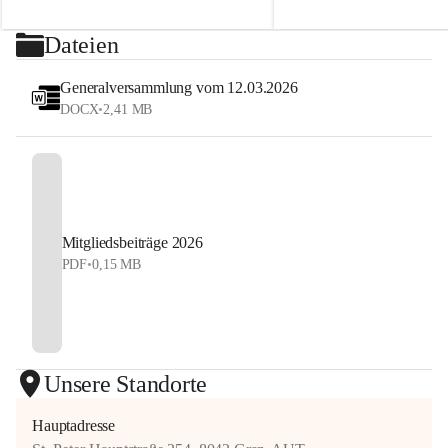
2026
sehen uns auf dem Platz! 💙
⏰ Nennschluss: 27. Juli 2026, 23:59 Uhr
Dateien
#StyrianGrandSlam #dobten
Jetzt anmelden und Tennis, Kulinarik und 
#allyouneedisballs
Generalversammlung vom 12.03.2026
Sommerstimmung erleben!
DOCX
•
2,41 MB
#allyouneedisballs #dobten
Mitgliedsbeiträge 2026
PDF
•
0,15 MB
Unsere Standorte
Hauptadresse