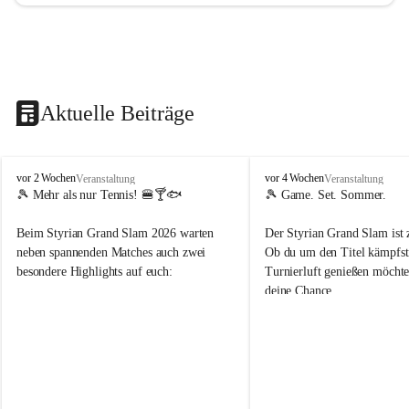
Aktuelle Beiträge
d
d
vor 2 Wochen
vor 4 Wochen
Veranstaltung
Veranstaltung
o
o
🎾 Mehr als nur Tennis! 🍔🍸🐟
🎾 Game. Set. Sommer.
b
b
t
t
Beim Styrian Grand Slam 2026 warten 
Der Styrian Grand Slam ist 
e
e
neben spannenden Matches auch zwei 
Ob du um den Titel kämpfst 
n
n
besondere Highlights auf euch:
Turnierluft genießen möchtest
.
.
deine Chance.
t
t
e
e
🐟 1. August: Schwertfischessen von Da 
n
n
Rocco
📅 30. Juli – 9. August
n
n
🍹 6. August: Playersparty mit Cocktails 
⏰ Anmeldung bis 26.07.202
i
i
& Burgern
s
s
👉 Schnapp dir deinen Startp
📅 Turnierzeitraum: 30. Juli bis 9. August 
markiere deine Tennis-Budd