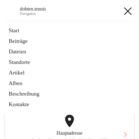
dobten.tennis
Navigation
dobten.tennis
Start
Beiträge
öffnet
StyrianGrandSlam DobTen Anmeldung
Dateien
in
Externe Webseite
neuem
Standorte
Tab
öffnet
Online-Reservierung
in
Externe Webseite
Artikel
neuem
Tab
Alben
+2
Beschreibung
Kontakte
Hauptadresse