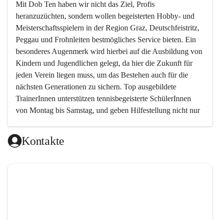
Mit 
Dob Ten
 haben wir nicht das Ziel, Profis 
heranzuzüchten, sondern wollen begeisterten Hobby- und 
Meisterschaftsspielern in der Region Graz, Deutschfeistritz, 
Peggau und Frohnleiten bestmögliches Service bieten. Ein 
besonderes Augenmerk wird hierbei auf die Ausbildung von 
Kindern und Jugendlichen gelegt, da hier die Zukunft für 
jeden Verein liegen muss, um das Bestehen auch für die 
nächsten Generationen zu sichern. Top ausgebildete 
TrainerInnen unterstützen tennisbegeisterte SchülerInnen 
von Montag bis Samstag, und geben Hilfestellung nicht nur 
in technischer, sondern auch in taktischer Hinsicht. 
Kontakte
Da das taktische Element im Tennis von sehr vielen 
Trainern ein wenig vernachlässigt wird, haben wir es uns 
zur Aufgabe gemacht, genau hier neue Wege zu gehen und 
den Schwerpunkt auf das spielerische Element zu setzen.